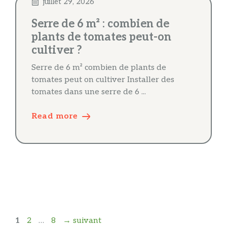
juillet 29, 2026
Serre de 6 m² : combien de
plants de tomates peut-on
cultiver ?
Serre de 6 m² combien de plants de
tomates peut on cultiver Installer des
tomates dans une serre de 6 ...
Read more
Page
Page
Page
1
2
…
8
→
suivant