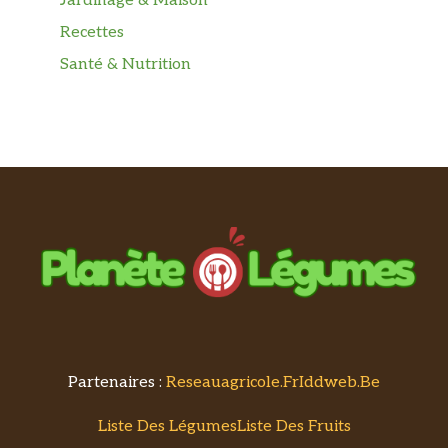
Jardinage & Maison
Recettes
Santé & Nutrition
Partenaires :
Reseauagricole.fr
Iddweb.be
Liste Des Légumes
Liste Des Fruits