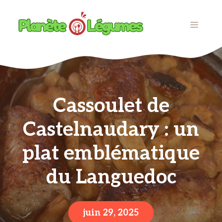
Aller
au
MENU
contenu
Cassoulet de
Castelnaudary : un
plat emblématique
du Languedoc
juin 29, 2025