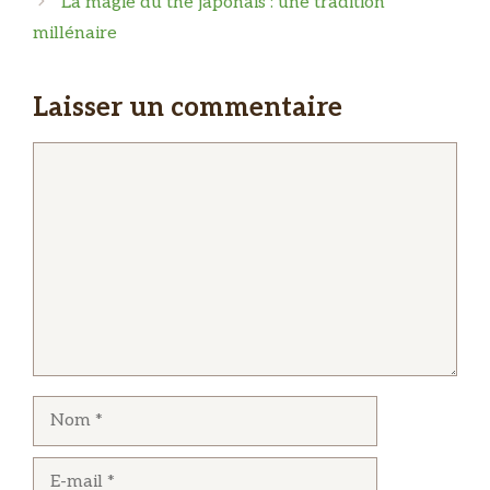
La magie du thé japonais : une tradition
millénaire
Laisser un commentaire
Commentaire
Nom
E-