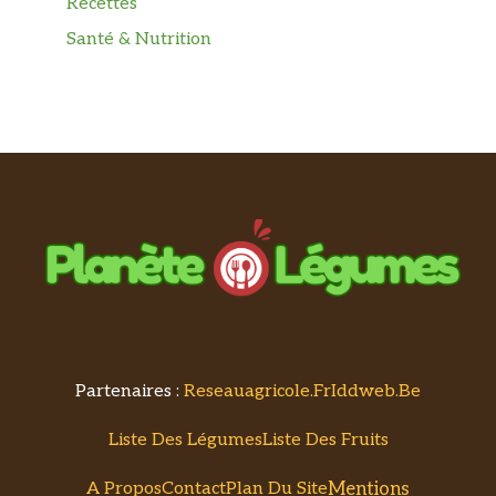
Recettes
Santé & Nutrition
Partenaires :
Reseauagricole.fr
Iddweb.be
Liste Des Légumes
Liste Des Fruits
Mentions
A Propos
Contact
Plan Du Site