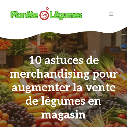
Aller
au
MENU
contenu
10 astuces de
merchandising pour
augmenter la vente
de légumes en
magasin