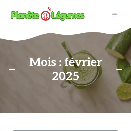
Aller
au
MENU
contenu
Mois :
février
2025