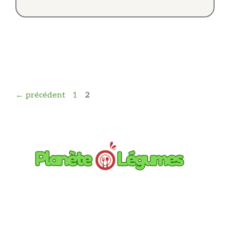
Page
Page
←
précédent
1
2