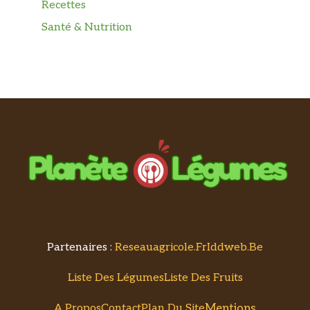
Recettes
Santé & Nutrition
Partenaires :
Reseauagricole.fr
Iddweb.be
Liste Des Légumes
Liste Des Fruits
Mentions
A Propos
Contact
Plan Du Site