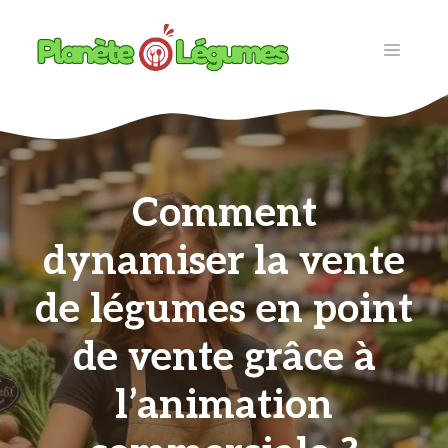
Aller
au
MENU
contenu
Comment
dynamiser la vente
de légumes en point
de vente grâce à
l’animation