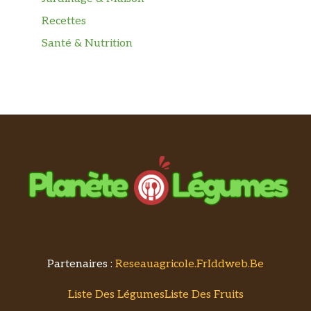
Recettes
Santé & Nutrition
Partenaires :
Reseauagricole.fr
Iddweb.be
Liste Des Légumes
Liste Des Fruits