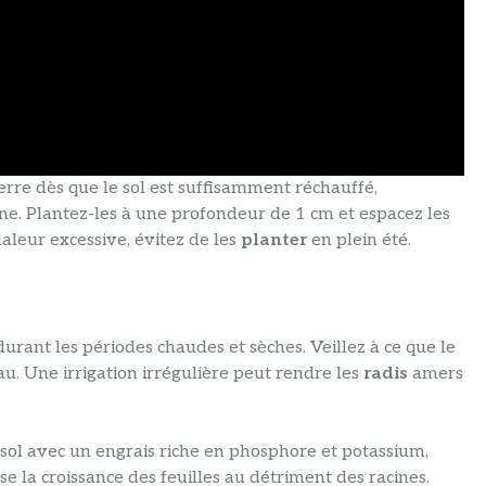
rre dès que le sol est suffisamment réchauffé,
. Plantez-les à une profondeur de 1 cm et espacez les
aleur excessive, évitez de les
planter
en plein été.
durant les périodes chaudes et sèches. Veillez à ce que le
u. Une irrigation irrégulière peut rendre les
radis
amers
e sol avec un engrais riche en phosphore et potassium,
se la croissance des feuilles au détriment des racines.