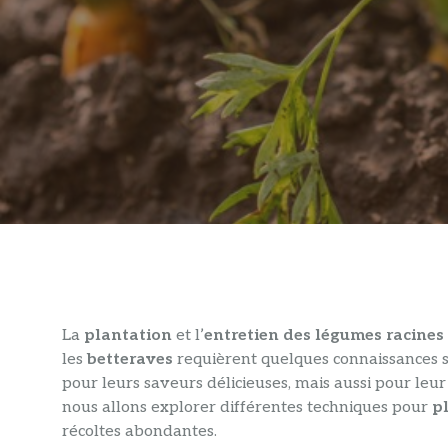
La
plantation
et l’
entretien des légumes racines
les
betteraves
requièrent quelques connaissances s
pour leurs saveurs délicieuses, mais aussi pour leur 
nous allons explorer différentes techniques pour
p
récoltes abondantes.