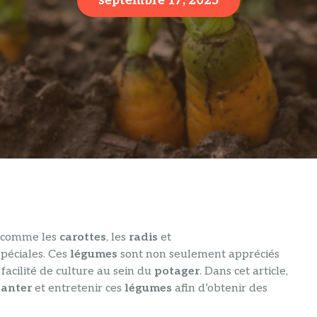
septembre 17, 2025
comme les
carottes
, les
radis
et
péciales. Ces
légumes
sont non seulement appréciés
facilité de culture au sein du
potager
. Dans cet article,
lanter
et entretenir ces
légumes
afin d’obtenir des